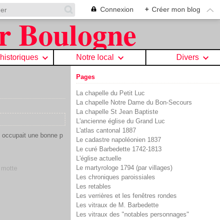
Connexion
+
Créer mon blog
 historiques
Notre local
Divers
Pages
La chapelle du Petit Luc
La chapelle Notre Dame du Bon-Secours
La chapelle St Jean Baptiste
L'ancienne église du Grand Luc
L'atlas cantonal 1887
i occupait une bonne p
Le cadastre napoléonien 1837
Le curé Barbedette 1742-1813
L'église actuelle
Le martyrologe 1794 (par villages)
,
motte
Les chroniques paroissiales
Les retables
Les verrières et les fenêtres rondes
Les vitraux de M. Barbedette
Les vitraux des "notables personnages"