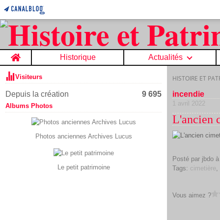
Home
Historique
Actualités
Visiteurs
HISTOIRE ET PA
Depuis la création
9 695
incendie
1 avril 2022
Albums Photos
L'ancien 
Photos anciennes Archives Lucus
Posté par jbdo à
Le petit patrimoine
Tags:
cimetière
Vous aimez ?