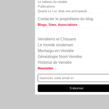
Le tableau du retable
Publications
Quand Le Luc était une principauté...
Contacter le propriétaire du blog
Blogs, Sites, Associations
Vendéens et Chouans
Le monde souterrain
Montaigu-en-Vendée
Généalogie Nord-Vendée
Historial de Vendée
Newsletter