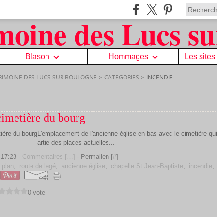
Blason
Hommages
Les sites
TRIMOINE DES LUCS SUR BOULOGNE
>
CATEGORIES
>
INCENDIE
cimetière du bourg
L'emplacement de l'ancienne église en bas avec le cimetière qu
artie des places actuelles...
 17:23 -
Commentaires [
…
]
- Permalien [
#
]
,
plan
,
route de legé
,
ancienne église
,
chapelle St Jean-Baptiste
,
incendie
0 vote