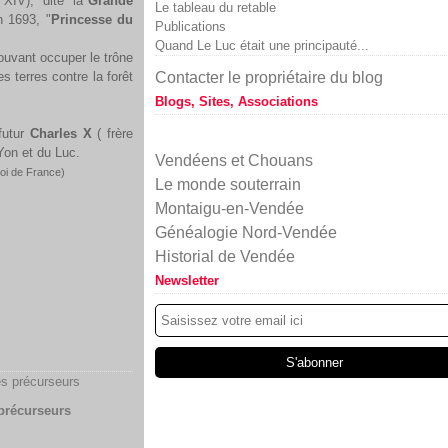
 XIV), dite la"
Grande
Le tableau du retable
n 1693, "
Princesse du
Publications
Quand Le Luc était une principauté...
ouvant occuper le trône
s terres contre la forêt
Contacter le propriétaire du blog
Blogs, Sites, Associations
 futur
Charles X
( frère
-Yon et du Luc.
Vendéens et Chouans
roi de France)
Le monde souterrain
Montaigu-en-Vendée
Généalogie Nord-Vendée
Historial de Vendée
Newsletter
précurseurs