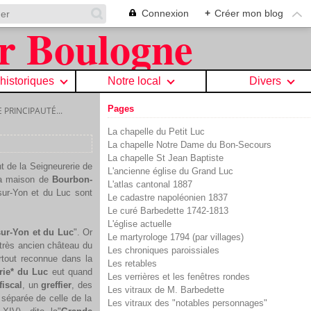
Connexion
+
Créer mon blog
 historiques
Notre local
Divers
Pages
 PRINCIPAUTÉ...
La chapelle du Petit Luc
La chapelle Notre Dame du Bon-Secours
La chapelle St Jean Baptiste
t de la Seigneurerie de
L'ancienne église du Grand Luc
 la maison de
Bourbon-
L'atlas cantonal 1887
sur-Yon et du Luc sont
Le cadastre napoléonien 1837
Le curé Barbedette 1742-1813
L'église actuelle
sur-Yon et du Luc
". Or
Le martyrologe 1794 (par villages)
très ancien château du
Les chroniques paroissiales
rtout reconnue dans la
Les retables
rie* du Luc
eut quand
Les verrières et les fenêtres rondes
fiscal
, un
greffier
, des
Les vitraux de M. Barbedette
 séparée de celle de la
Les vitraux des "notables personnages"