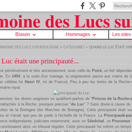
Blason
Hommages
Les sites
TRIMOINE DES LUCS SUR BOULOGNE
>
CATEGORIES
>
QUAND LE LUC ÉTAIT UNE
Luc était une principauté...
ut primitivement et très anciennement, avec celle du
Poiré,
un fief dépendan
on
. En
1454
, à la suite d'un mariage, la seigneurerie passe aux mains de
us célèbre fut
Henri IV
, roi de France). Peu à peu les terres de la Roche-
maine royal.
environ, les divers seigneurs se qualifient parfois de "
Princes de la Roche-
s rattachés à la Roche; pourquoi préciser "
du Luc
" ? Sans doute à cause du 
ortes de la Bretagne (les Marches de Bretagne). Cette principauté était su
ou et n'avait que peu de poids à l'échelle de la France. La
Principauté-pai
nce indépendante, judiciaire notamment, avec un
Sénéchal
, un
Procureur 
constituaient alors un tribunal régulier. Cette principauté fut même un temps