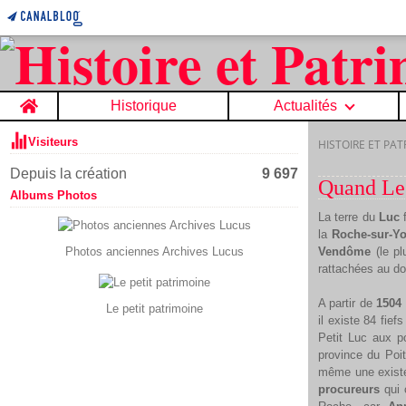
Home
Historique
Actualités
Visiteurs
HISTOIRE ET PA
Depuis la création
9 697
Quand Le 
Albums Photos
La terre du
Luc
f
la
Roche-sur-Y
Photos anciennes Archives Lucus
Vendôme
(le pl
rattachées au do
A partir de
1504
Le petit patrimoine
il existe 84 fief
Petit Luc aux p
province du Poit
même une existe
procureurs
qui 