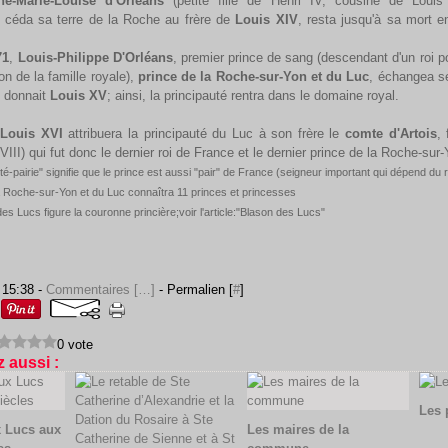
ne-Marie-Louise d'Orléans
(petite fille de Henri IV, cousine de Louis
i céda sa terre de la Roche au frère de
Louis XIV
, resta jusqu'à sa mort e
71
,
Louis-Philippe D'Orléans
, premier prince de sang (descendant d'un roi p
on de la famille royale),
prince de la Roche-sur-Yon et du Luc
, échangea se
i donnait
Louis XV
; ainsi, la principauté rentra dans le domaine royal.
Louis XVI
attribuera la principauté du Luc à son frère le
comte d'Artois
,
III) qui fut donc le dernier roi de France et le dernier prince de la Roche-sur
uté-pairie" signifie que le prince est aussi "pair" de France (seigneur important qui dépend du 
 la Roche-sur-Yon et du Luc connaîtra 11 princes et princesses
es Lucs figure la couronne princière;voir l'article:"Blason des Lucs"
 15:38 -
Commentaires [
…
]
- Permalien [
#
]
0 vote
 aussi :
Les 
x Lucs aux
Les maires de la