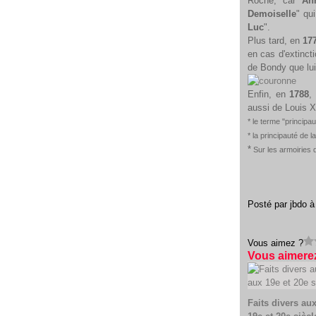
Roche, car
An
Demoiselle
" qu
Luc
".
Plus tard, en
17
en cas d'extincti
de Bondy que lu
Enfin, en
1788
,
aussi de Louis XV
* le terme "principa
* la principauté de
*
Sur les armoiries d
Posté par jbdo à
Vous aimez ?
Vous aimerez
Faits divers au