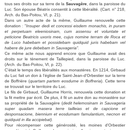
tous ses droits sur sa terre de la
Sauvagère
, dans la paroisse du
Luc. Son épouse Béatrix consentit à cette libéralité. (Cart. n° 218,
Arch. du Bas-Poitou, VI, p. 21).
Dans un autre acte de la même, Guillaume renouvelle cette
donation : "
Insuper dedi et concessi eisdem monachis, in puram
et perpetuam eleeniosinam, cum assensu et voluntate et
peticione Beatricis uxoris mee, cujus nomine terram de Roca et
de Luco habebam et possidebam quidquid juris habebam vel
habere de jure debebam in Sauvageria".
Ce même acte nous apprend encore que Guillaume avait des
droits sur le tènement de Taillepied, dans la paroisse du Luc.
(Arch. du Bas-Poitou, VI, p. 22).
C'était le temps des libéralités aux monastères. En 1214, Girbaud
du Luc fait un don à l'église de Saint-Jean-d'Orbestier sur la terre
de Boffrière (
quartam partem eosdume in Boffreria
). Cette terre
se trouvait sur le territoire du Luc.
Le fils de Girbaud, Guillaume Horris, renouvela cette donation et
la fit mettre par écrit. De plus, il fit un autre don au monastère sur
sa propriété de la Sauvagère (
dedit helemosinam in Sauvageria
super quadam masera terre tailleias et de capcione et
desponsacione, biennium et eosdumam famulantium, necnon et
quidquid in illa accipiebat).
Pour récompenser cette générosité, les moines d'Orbestier