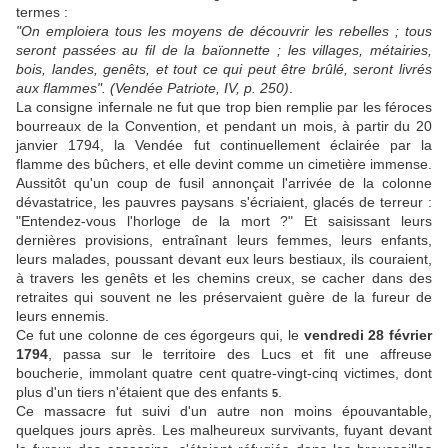
termes :
"On emploiera tous les moyens de découvrir les rebelles ; tous
seront passées au fil de la baïonnette ; les villages, métairies,
bois, landes, genêts, et tout ce qui peut être brûlé, seront livrés
aux flammes". (Vendée Patriote, IV, p. 250)
.
La consigne infernale ne fut que trop bien remplie par les féroces
bourreaux de la Convention, et pendant un mois, à partir du 20
janvier 1794, la Vendée fut continuellement éclairée par la
flamme des bûchers, et elle devint comme un cimetière immense.
Aussitôt qu'un coup de fusil annonçait l'arrivée de la colonne
dévastatrice, les pauvres paysans s'écriaient, glacés de terreur :
"Entendez-vous l'horloge de la mort ?" Et saisissant leurs
dernières provisions, entraînant leurs femmes, leurs enfants,
leurs malades, poussant devant eux leurs bestiaux, ils couraient,
à travers les genêts et les chemins creux, se cacher dans des
retraites qui souvent ne les préservaient guère de la fureur de
leurs ennemis.
Ce fut une colonne de ces égorgeurs qui, le
vendredi 28 février
1794
, passa sur le territoire des Lucs et fit une affreuse
boucherie, immolant quatre cent quatre-vingt-cinq victimes, dont
plus d'un tiers n'étaient que des enfants
.
5
Ce massacre fut suivi d'un autre non moins épouvantable,
quelques jours après. Les malheureux survivants, fuyant devant