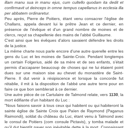
illam manu sua in manu ejus, cum cultello quodam ita dedit et
confirmavit ut deinceps in omne tempus capellanus in ecclesia illa
per abbatem ordinaretur.
Peu après, Pierre de Poitiers, étant venu consacrer l'église de
Challans, appela devant lui le prêtre Jean et ce dernier, en
présence de l'évêque et d'un grand nombre de moines et de
clercs, reçut sa chapellenie des mains de l'abbé Guillaume.
C'est ainsi que les évêques d'alors savaient défendre les droits
de la justice.
La même charte nous parle encore d'une autre querelle entre les
gens du Luc et les moines de Sainte-Croix. Pendant longtemps
un certain Folgerius, aidé de sa mère et de ses enfants, s'était
permis d'accaparer beaucoup de choses qui ne lui étaient point
dues sur une maison sise au chevet du monastère de Saint-
Pierre. Il dut venir à résipiscence et lorsque la concorde fut
rétablie, il mit à la disposition de l'abbé une autre terre pour en
faire ce que bon semblerait à ce dernier.
Une autre pièce de ce Cartulaire de Talmond relate, vers
1130
, la
mort édifiante d'un habitant du Luc :
"Nous faisons savoir à tous ceux qui habitent ou qui habiteront la
sainte église de Sainte Croix que Païen de Raymond (Paganus
Raimondi), soldat du château du Luc, étant venu à Talmond avec
le consul de Poitiers (com consule Pictavis), y tomba malade et
qu'il dut bientôt payer son inévitable dette à la mort. Connaissant