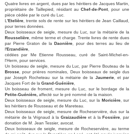
Quatre livres en argent, dues par les héritiers de Jacques Martin,
propriétaire de Taillepied, résidant au
Chef-de-Pont
, pour une
pièce cédée par le curé du Luc.
L
'Etelière
, trente sols de rente sur les héritiers de Jean Caillaud,
pour terres données.
Deux boisseaux de seigle, mesure du Luc, sur la métairie de la
Rousselière
, même terme et charge. Trente livres de rente dues
par Pierre Graton de la
Daonière
, pour des terres au lieu de
l
'Erzandière
,
cédées par Me Etienne Rousseau, curé de Saint-Michel-en-
l'Herm, pour services.
Un boisseau de seigle, mesure du Luc, par Pierre Bouteau de la
Brosse
, pour prières nominales, Deux boisseaux de seigle dus
par Joseph Rocheteau sur la métairie de la
Jaumerie
, et par
Jacques Fort de la
Grand-Guénière
,
Un boisseau de froment, mesure du Luc, sur le bordage de la
Petite-Guénière,
affecté sur le pré nommé de la maison.
Deux boisseaux de seigle, mesure du Luc, sur la
Moricière
, sur
les héritiers de Rousseau et de Mareteau.
Deux boisseaux de seigle, mesure de Rocheservière, dus sur la
métairie de la Vrignaud à la
Graizaudière
et à la
Fossière
, par
donation de M. Jean Tessier, avocat.
Deux boisseaux de seigle, mesure de Rocheservière, au terme