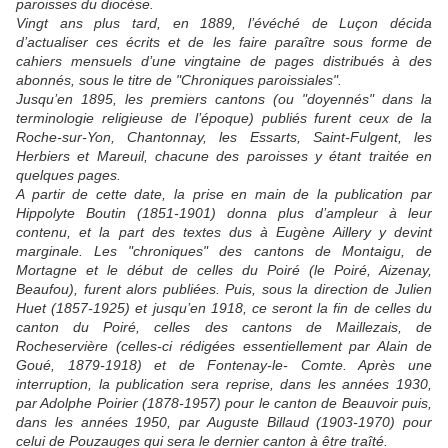
paroisses du diocèse.
Vingt ans plus tard, en 1889, l’évéché de Luçon décida
d’actualiser ces écrits et de les faire paraître sous forme de
cahiers mensuels d’une vingtaine de pages distribués à des
abonnés, sous le titre de "Chroniques paroissiales".
Jusqu’en 1895, les premiers cantons (ou "doyennés" dans la
terminologie religieuse de l’époque) publiés furent ceux de la
Roche-sur-Yon, Chantonnay, les Essarts, Saint-Fulgent, les
Herbiers et Mareuil, chacune des paroisses y étant traitée en
quelques pages.
A partir de cette date, la prise en main de la publication par
Hippolyte Boutin (1851-1901) donna plus d’ampleur à leur
contenu, et la part des textes dus à Eugène Aillery y devint
marginale. Les "chroniques" des cantons de Montaigu, de
Mortagne et le début de celles du Poiré (le Poiré, Aizenay,
Beaufou), furent alors publiées. Puis, sous la direction de Julien
Huet (1857-1925) et jusqu’en 1918, ce seront la fin de celles du
canton du Poiré, celles des cantons de Maillezais, de
Rocheservière (celles-ci rédigées essentiellement par Alain de
Goué, 1879-1918) et de Fontenay-le- Comte. Après une
interruption, la publication sera reprise, dans les années 1930,
par Adolphe Poirier (1878-1957) pour le canton de Beauvoir puis,
dans les années 1950, par Auguste Billaud (1903-1970) pour
celui de Pouzauges qui sera le dernier canton à être traîté.