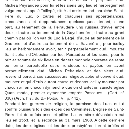
Michea Peyraudea pour lui et les siens ung lieu et herbregement
vulgaument appelé Taillepé, situé et assis en lad. paroiche Saint-
Pere du Luc, o toutes et chacunes ses appartenances,
circonstances et deppendances quelxconques, tenant, d'une
part, au tenement de la Peiraudère ung ruissea d'ayve entre
deux, d'autre au tenement de la Goychonnère, d'autre au grant
chemin par où l'on vait du Luc à Legé, d'autre au tenement de la
Gauterie, et d'autre au tenement de la Savarière ; pour icelluy
lieu et herbregement avoir, tenir perpetuellement dud. mouster
Saint Jehan d'Orbestier par led. Peiraudea et les siens, pour le
priz et somme de six livres en deners monnoie courante de rente
ou ferme perpetuelle estre renduees et payées en avent
perpetuellement dud. Michea Peiraudea et des siens aud.
reverend père, à ses successeurs religieux abbé et convent dud.
mouster et qui d'eulx auront cause et dedans icelluy mouster par
chacun an en chacun dymenche que on chantet en saincte eglise
Quasi modo, premier dymenche emprès Pascques... (Cart. n°
330) (Arch. hist. du B.- Poitou, VI, p. 441).
Pendant les guerres de religion, la paroisse des Lucs eut à
souffrir plusieurs fois des excès des Calvinistes. L'église de Saint-
Pierre fut deux fois prise et pillée. La première dévastation eut
lieu en
1553
, et la seconde au 31 mars
1568
. A cette dernière
date, les deux églises et les deux presbytères furent brûlés et