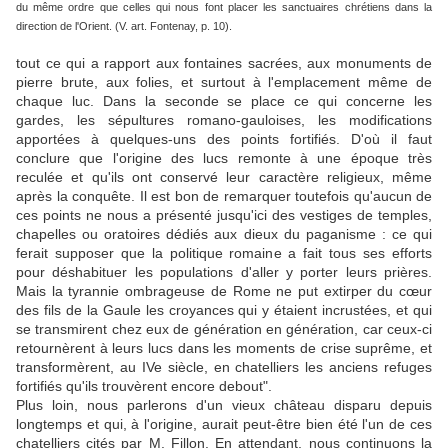
du même ordre que celles qui nous font placer les sanctuaires chrétiens dans la
direction de l'Orient. (V. art. Fontenay, p. 10).
tout ce qui a rapport aux fontaines sacrées, aux monuments de
pierre brute, aux folies, et surtout à l'emplacement même de
chaque luc. Dans la seconde se place ce qui concerne les
gardes, les sépultures romano-gauloises, les modifications
apportées à quelques-uns des points fortifiés. D'où il faut
conclure que l'origine des lucs remonte à une époque très
reculée et qu'ils ont conservé leur caractère religieux, même
après la conquête. Il est bon de remarquer toutefois qu'aucun de
ces points ne nous a présenté jusqu'ici des vestiges de temples,
chapelles ou oratoires dédiés aux dieux du paganisme : ce qui
ferait supposer que la politique romaine a fait tous ses efforts
pour déshabituer les populations d'aller y porter leurs prières.
Mais la tyrannie ombrageuse de Rome ne put extirper du cœur
des fils de la Gaule les croyances qui y étaient incrustées, et qui
se transmirent chez eux de génération en génération, car ceux-ci
retournèrent à leurs lucs dans les moments de crise suprême, et
transformèrent, au IVe siècle, en chatelliers les anciens refuges
fortifiés qu'ils trouvèrent encore debout".
Plus loin, nous parlerons d'un vieux château disparu depuis
longtemps et qui, à l'origine, aurait peut-être bien été l'un de ces
chatelliers cités par M. Fillon. En attendant, nous continuons la