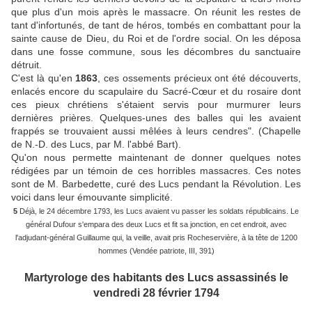
que plus d'un mois après le massacre. On réunit les restes de
tant d'infortunés, de tant de héros, tombés en combattant pour la
sainte cause de Dieu, du Roi et de l'ordre social. On les déposa
dans une fosse commune, sous les décombres du sanctuaire
détruit.
C'est là qu'en
1863
, ces ossements précieux ont été découverts,
enlacés encore du scapulaire du Sacré-Cœur et du rosaire dont
ces pieux chrétiens s'étaient servis pour murmurer leurs
dernières prières. Quelques-unes des balles qui les avaient
frappés se trouvaient aussi mêlées à leurs cendres". (Chapelle
de N.-D. des Lucs, par M. l'abbé Bart).
Qu'on nous permette maintenant de donner quelques notes
rédigées par un témoin de ces horribles massacres. Ces notes
sont de M. Barbedette, curé des Lucs pendant la Révolution. Les
voici dans leur émouvante simplicité.
5
Déjà, le 24 décembre 1793, les Lucs avaient vu passer les soldats républicains. Le
général Dufour s'empara des deux Lucs et fit sa jonction, en cet endroit, avec
l'adjudant-général Guillaume qui, la veille, avait pris Rocheservière, à la tête de 1200
hommes (Vendée patriote, III, 391)
Martyrologe des habitants des Lucs assassinés le
vendredi 28 février 1794