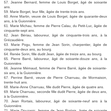
57. Jeanne Bernard, femme de Louis Borget, âgé de soixante
ans.
59. Marie Borget, leur fille, âgée de trente-trois ans.
60. Anne Martin, veuve de Louis Borget, âgée de quarante-deux
ans, à la Guionnière.
61. Marie Michau, femme de Pierre Calau, du Petit-Luc, âgée de
cinquante-sept ans.
62. Jean Bériau, laboureur, âgé de cinquante-trois ans, à la
Grézaudière.
63. Marie Pogu, femme de Jean Sorin, charpentier, âgée de
cinquante-deux ans, au bourg.
64. Renée Sorin, fille dudit Jean, âgée de treize ans, au bourg.
65. Pierre Barré, laboureur, âgé de soixante-douze ans, à la
Guionnière.
66. Jeanne Mémaud, femme de Pierre Barré, âgée de soixante-
six ans, à la Guionnière.
67. Perrine Barré, veuve de Pierre Charruau, de Mormaison,
trente-huit ans.
68. Marie-Anne Charruau, fille dudit Pierre, âgée de quatre ans.
69. Marie Charruau, seconde fille dudit Pierre, âgée de deux ans,
à la Guionnière.
70. Jean Rortais, laboureur, âgé de soixante-neuf ans à la
Guionnière.
71. Marie Douzanic, femme de Jean Rortais, âgée de soixante