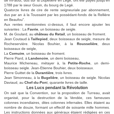
de mi-août, dus sur la Dupetière en Legé, ont été payés jusqu'en
1788 par le sieur Gouin, du bourg de Legé.
Quatorze livres de cire de rente seigneuriale par abonnement,
dus par an à la Toussaint par les possédant-fonds de la Rellière
en Beaufou".
Aux rentes mentionnées ci-dessus, il faut encore ajouter les
suivantes : La
Favrie
, un boisseau de seigle.
M. de Goulard, au
château du Retail
, un boisseau de froment.
Jean Coutaud à
Taillepied
, deux boisseaux de seigle, mesure de
Rocheservière. Nicolas Bouhier, à la
Rousselière
, deux
boisseaux de seigle,
La
Cornuire
, un boisseau de froment.
Pierre Piard, à
Landenoire
, un demi boisseau,
Maurice Micheneau, métayer à, la
Petite-Roche
, un demi-
boisseau seigle. Jean-Etienne Bouhier, deux boisseaux.
Pierre Guittet de la
Durantière
, trois livres.
Jean Simonneau, à la
Bugelière
, un boisseau de seigle. Nicolas
Daviaud, au
Chef-du-Pon
t, quarante livres de taille.
Les Lucs pendant la Révolution
On sait que la Convention, sur la proposition de Turreau, avait
organisé, pour la destruction de la Vendée, ces fameuses
colonnes incendiaires, dites colonnes infernales. Elles étaient au
nombre de douze, formant un effectif de soixante mille hommes.
Les instructions données aux généraux étaient rédigées en ces