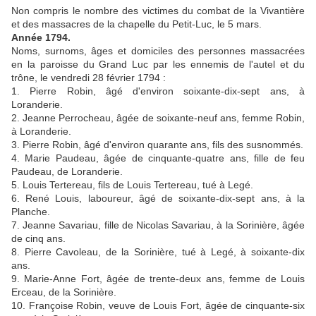
Non compris le nombre des victimes du combat de la Vivantière
et des massacres de la chapelle du Petit-Luc, le 5 mars.
Année 1794.
Noms, surnoms, âges et domiciles des personnes massacrées
en la paroisse du Grand Luc par les ennemis de l'autel et du
trône, le vendredi 28 février 1794 :
1. Pierre Robin, âgé d'environ soixante-dix-sept ans, à
Loranderie.
2. Jeanne Perrocheau, âgée de soixante-neuf ans, femme Robin,
à Loranderie.
3. Pierre Robin, âgé d'environ quarante ans, fils des susnommés.
4. Marie Paudeau, âgée de cinquante-quatre ans, fille de feu
Paudeau, de Loranderie.
5. Louis Tertereau, fils de Louis Tertereau, tué à Legé.
6. René Louis, laboureur, âgé de soixante-dix-sept ans, à la
Planche.
7. Jeanne Savariau, fille de Nicolas Savariau, à la Sorinière, âgée
de cinq ans.
8. Pierre Cavoleau, de la Sorinière, tué à Legé, à soixante-dix
ans.
9. Marie-Anne Fort, âgée de trente-deux ans, femme de Louis
Erceau, de la Sorinière.
10. Françoise Robin, veuve de Louis Fort, âgée de cinquante-six