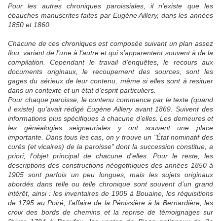
Pour les autres chroniques paroissiales, il n’existe que les
ébauches manuscrites faites par Eugène Aillery, dans les années
1850 et 1860.
Chacune de ces chroniques est composée suivant un plan assez
flou, variant de l’une à l’autre et qui s’apparentent souvent à de la
compilation. Cependant le travail d’enquêtes, le recours aux
documents originaux, le recoupement des sources, sont les
gages du sérieux de leur contenu, même si elles sont à resituer
dans un contexte et un état d’esprit particuliers.
Pour chaque paroisse, le contenu commence par le texte (quand
il existe) qu’avait rédigé Eugène Aillery avant 1869. Suivent des
informations plus spécifiques à chacune d’elles. Les demeures et
les généalogies seigneuriales y ont souvent une place
importante. Dans tous les cas, on y trouve un "État nominatif des
curés (et vicaires) de la paroisse" dont la succession constitue, a
priori, l’objet principal de chacune d’elles. Pour le reste, les
descriptions des constructions néogothiques des années 1850 à
1905 sont parfois un peu longues, mais les sujets originaux
abordés dans telle ou telle chronique sont souvent d’un grand
intérêt, ainsi : les inventaires de 1905 à Bouaine, les réquisitions
de 1795 au Poiré, l’affaire de la Pénissière à la Bernardière, les
croix des bords de chemins et la reprise de témoignages sur