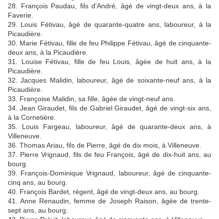
28. François Paudau, fils d'André, âgé de vingt-deux ans, à la
Faverie.
29. Louis Fétivau, âgé de quarante-quatre ans, laboureur, à la
Picaudière.
30. Marie Fétivau, fille de feu Philippe Fétivau, âgé de cinquante-
deux ans, à la Picaudière.
31. Louise Fétivau, fille de feu Louis, âgée de huit ans, à la
Picaudière.
32. Jacques Malidin, laboureur, âgé de soixante-neuf ans, à la
Picaudière.
33. Françoise Malidin, sa fille, âgée de vingt-neuf ans.
34. Jean Giraudet, fils de Gabriel Giraudet, âgé de vingt-six ans,
à la Cornetière.
35. Louis Fargeau, laboureur, âgé de quarante-deux ans, à
Villeneuve.
36. Thomas Ariau, fils de Pierre, âgé de dix mois, à Villeneuve.
37. Pierre Vrignaud, fils de feu François, âgé de dix-huit ans, au
bourg.
39. François-Dominique Vrignaud, laboureur, âgé de cinquante-
cinq ans, au bourg.
40. François Bardet, régent, âgé de vingt-deux ans, au bourg.
41. Anne Renaudin, femme de Joseph Raison, âgée de trente-
sept ans, au bourg.