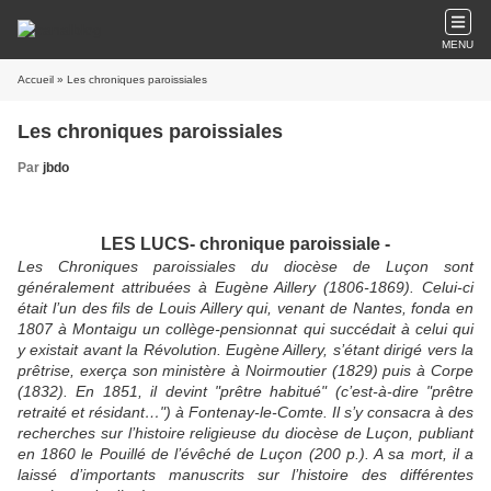
MENU
Accueil
» Les chroniques paroissiales
Les chroniques paroissiales
Par
jbdo
LES LUCS- chronique paroissiale -
Les Chroniques paroissiales du diocèse de Luçon sont
généralement attribuées à Eugène Aillery (1806-1869). Celui-ci
était l’un des fils de Louis Aillery qui, venant de Nantes, fonda en
1807 à Montaigu un collège-pensionnat qui succédait à celui qui
y existait avant la Révolution. Eugène Aillery, s’étant dirigé vers la
prêtrise, exerça son ministère à Noirmoutier (1829) puis à Corpe
(1832). En 1851, il devint "prêtre habitué" (c’est-à-dire "prêtre
retraité et résidant…") à Fontenay-le-Comte. Il s’y consacra à des
recherches sur l’histoire religieuse du diocèse de Luçon, publiant
en 1860 le Pouillé de l’évêché de Luçon (200 p.). A sa mort, il a
laissé d’importants manuscrits sur l’histoire des différentes