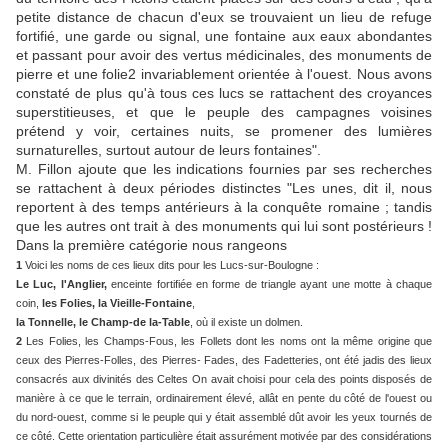
petite distance de chacun d'eux se trouvaient un lieu de refuge
fortifié, une garde ou signal, une fontaine aux eaux abondantes
et passant pour avoir des vertus médicinales, des monuments de
pierre et une folie2 invariablement orientée à l'ouest. Nous avons
constaté de plus qu'à tous ces lucs se rattachent des croyances
superstitieuses, et que le peuple des campagnes voisines
prétend y voir, certaines nuits, se promener des lumières
surnaturelles, surtout autour de leurs fontaines".
M. Fillon ajoute que les indications fournies par ses recherches
se rattachent à deux périodes distinctes "Les unes, dit il, nous
reportent à des temps antérieurs à la conquête romaine ; tandis
que les autres ont trait à des monuments qui lui sont postérieurs !
Dans la première catégorie nous rangeons
1
Voici les noms de ces lieux dits pour les Lucs-sur-Boulogne :
Le Luc, l'Anglier,
enceinte fortifiée en forme de triangle ayant une motte à chaque
coin,
les Folies, la Vieille-Fontaine
,
la Tonnelle, le Champ-de la-Table
, où il existe un dolmen.
2
Les Folies, les Champs-Fous, les Follets dont les noms ont la même origine que
ceux des Pierres-Folles, des Pierres- Fades, des Fadetteries, ont été jadis des lieux
consacrés aux divinités des Celtes On avait choisi pour cela des points disposés de
manière à ce que le terrain, ordinairement élevé, allât en pente du côté de l'ouest ou
du nord-ouest, comme si le peuple qui y était assemblé dût avoir les yeux tournés de
ce côté. Cette orientation particulière était assurément motivée par des considérations