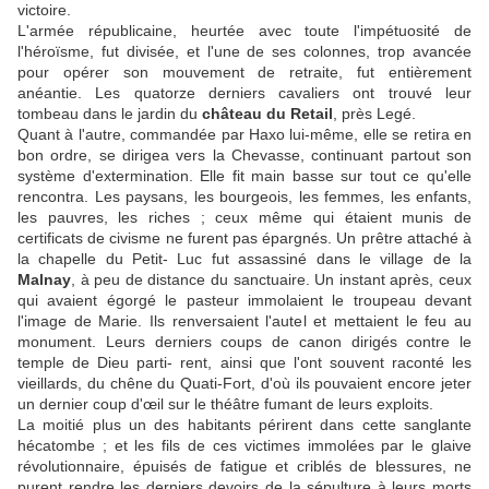
victoire.
L'armée républicaine, heurtée avec toute l'impétuosité de
l'héroïsme, fut divisée, et l'une de ses colonnes, trop avancée
pour opérer son mouvement de retraite, fut entièrement
anéantie. Les quatorze derniers cavaliers ont trouvé leur
tombeau dans le jardin du
château du Retail
, près Legé.
Quant à l'autre, commandée par Haxo lui-même, elle se retira en
bon ordre, se dirigea vers la Chevasse, continuant partout son
système d'extermination. Elle fit main basse sur tout ce qu'elle
rencontra. Les paysans, les bourgeois, les femmes, les enfants,
les pauvres, les riches ; ceux même qui étaient munis de
certificats de civisme ne furent pas épargnés. Un prêtre attaché à
la chapelle du Petit- Luc fut assassiné dans le village de la
Malnay
, à peu de distance du sanctuaire. Un instant après, ceux
qui avaient égorgé le pasteur immolaient le troupeau devant
l'image de Marie. Ils renversaient l'autel et mettaient le feu au
monument. Leurs derniers coups de canon dirigés contre le
temple de Dieu parti- rent, ainsi que l'ont souvent raconté les
vieillards, du chêne du Quati-Fort, d'où ils pouvaient encore jeter
un dernier coup d'œil sur le théâtre fumant de leurs exploits.
La moitié plus un des habitants périrent dans cette sanglante
hécatombe ; et les fils de ces victimes immolées par le glaive
révolutionnaire, épuisés de fatigue et criblés de blessures, ne
purent rendre les derniers devoirs de la sépulture à leurs morts