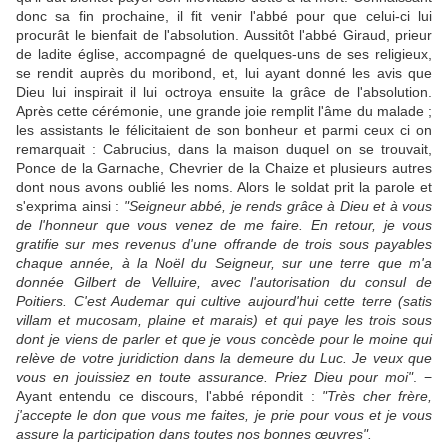
donc sa fin prochaine, il fit venir l'abbé pour que celui-ci lui
procurât le bienfait de l'absolution. Aussitôt l'abbé Giraud, prieur
de ladite église, accompagné de quelques-uns de ses religieux,
se rendit auprès du moribond, et, lui ayant donné les avis que
Dieu lui inspirait il lui octroya ensuite la grâce de l'absolution.
Après cette cérémonie, une grande joie remplit l'âme du malade ;
les assistants le félicitaient de son bonheur et parmi ceux ci on
remarquait : Cabrucius, dans la maison duquel on se trouvait,
Ponce de la Garnache, Chevrier de la Chaize et plusieurs autres
dont nous avons oublié les noms. Alors le soldat prit la parole et
s'exprima ainsi :
"Seigneur abbé, je rends grâce à Dieu et à vous
de l'honneur que vous venez de me faire. En retour, je vous
gratifie sur mes revenus d'une offrande de trois sous payables
chaque année, à la Noël du Seigneur, sur une terre que m'a
donnée Gilbert de Velluire, avec l'autorisation du consul de
Poitiers. C'est Audemar qui cultive aujourd'hui cette terre (satis
villam et mucosam, plaine et marais) et qui paye les trois sous
dont je viens de parler et que je vous concède pour le moine qui
relève de votre juridiction dans la demeure du Luc. Je veux que
vous en jouissiez en toute assurance. Priez Dieu pour moi"
. −
Ayant entendu ce discours, l'abbé répondit :
"Très cher
frère,
j'accepte le don que vous me faites, je prie pour vous et je vous
assure la participation dans toutes nos bonnes œuvres".