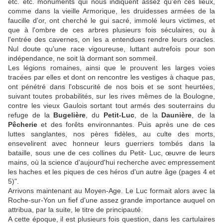
etc. etc. monuments qui nous indiquent assez qu'en ces lieux,
comme dans la vieille Armorique, les druidesses armées de la
faucille d'or, ont cherché le gui sacré, immolé leurs victimes, et
que à l'ombre de ces arbres plusieurs fois séculaires, ou à
l'entrée des cavernes, on les a entendues rendre leurs oracles.
Nul doute qu'une race vigoureuse, luttant autrefois pour son
indépendance, ne soit là dormant son sommeil.
Les légions romaines, ainsi que le prouvent les larges voies
tracées par elles et dont on rencontre les vestiges à chaque pas,
ont pénétré dans l'obscurité de nos bois et se sont heurtées,
suivant toutes probabilités, sur les rives mêmes de la Boulogne,
contre les vieux Gaulois sortant tout armés des souterrains du
refuge de la
Bugelière
, du
Petit-Luc
, de la
Daunière
, de la
Pêcherie
et des forêts environnantes. Puis après une de ces
luttes sanglantes, nos pères fidèles, au culte des morts,
ensevelirent avec honneur leurs guerriers tombés dans la
bataille, sous une de ces collines du Petit- Luc, œuvre de leurs
mains, où la science d'aujourd'hui recherche avec empressement
les haches et les piques de ces héros d'un autre âge (pages 4 et
5)".
Arrivons maintenant au Moyen-Age. Le Luc formait alors avec la
Roche-sur-Yon un fief d'une assez grande importance auquel on
attribua, par la suite, le titre de principauté.
A cette époque, il est plusieurs fois question, dans les cartulaires