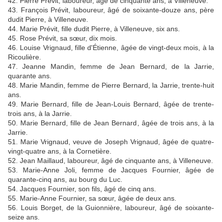
42. Pierre Prévit, laboureur, âgé de cinquante ans, à Villeneuve.
43. François Prévit, laboureur, âgé de soixante-douze ans, père
dudit Pierre, à Villeneuve.
44. Marie Prévit, fille dudit Pierre, à Villeneuve, six ans.
45. Rose Prévit, sa sœur, dix mois.
46. Louise Vrignaud, fille d'Étienne, âgée de vingt-deux mois, à la
Ricoulière.
47. Jeanne Mandin, femme de Jean Bernard, de la Jarrie,
quarante ans.
48. Marie Mandin, femme de Pierre Bernard, la Jarrie, trente-huit
ans.
49. Marie Bernard, fille de Jean-Louis Bernard, âgée de trente-
trois ans, à la Jarrie.
50. Marie Bernard, fille de Jean Bernard, âgée de trois ans, à la
Jarrie.
51. Marie Vrignaud, veuve de Joseph Vrignaud, âgée de quatre-
vingt-quatre ans, à la Cornetière.
52. Jean Maillaud, laboureur, âgé de cinquante ans, à Villeneuve.
53. Marie-Anne Joli, femme de Jacques Fournier, âgée de
quarante-cinq ans, au bourg du Luc.
54. Jacques Fournier, son fils, âgé de cinq ans.
55. Marie-Anne Fournier, sa sœur, âgée de deux ans.
56. Louis Borget, de la Guionnière, laboureur, âgé de soixante-
seize ans.