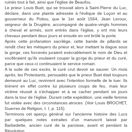
ruinés tout à fait, ainsi que l'église de Beaufou.
Le prieur Louis Buet, qui se trouvait alors à Saint-Pierre du Luc,
déclare, dans une plainte adressée à l'évêque de Luçon et au
gouverneur du Poitou, que le 1er août 1564, Jean Leroux,
seigneur de la Drugière, accompagné de quatre-vingts hommes
à cheval et armés, sont entrés dans l'église, y ont mis leurs
chevaux pendant deux jours et ensuite en ont brûlé la porte.
Après cette profanation sacrilège, cette bande de pillards se
rendit chez les métayers du prieur et, leur mettant la dague sous
la gorge, ces forcenés juraient exécrablement le nom de Dieu et
vociféraient qu'ils voulaient couper la gorge du prieur et du curé,
parce que ceux-ci continuaient le service romain.
A la suite de ces excès, le curé crut devoir se sauver. Un mois
après, les Protestants, persuadés que le prieur Buet était toujours
demeuré au Luc, revinrent avec l'intention formelle de le tuer. Ils
tirèrent en effet contre lui plusieurs coups de feu, mais leur
victime réussit à s'échapper et à se cacher pendant six jours
dans la tour de l'église. Durant cette expédition, une vieille femme
fut violée avec des circonstances atroces. (Voir Louis BROCHET,
Guerres de Religion, t. I, p. 115).
Terminons cet aperçu général sur l'ancienne histoire des Lucs
par quelques notes extraites d'un manuscrit laissé par
Barbedette, ancien curé de la paroisse, avant et pendant la
Révolution.