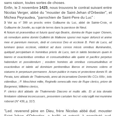
sans raison, toutes sortes de choses.
Enfin, le 3 novembre
1425
, nous trouvons le contrat suivant entre
Nicolas Verger, abbé du "mouster de Saint-Jehan d'Orbester", et
Michea Peyraudea, "parrochien de Saint-Pere du Luc" :
3
Voir au n° 399 un procès entre Guillaume du Luc, abbé de Sainte-Croix, et
Guillaume de Joselin, au sujet de terres dans la paroisse de Nieul.
4
Notum sit præsentibus et futuris quod ego Beatrix, domina de Rupe super Oionem,
ob remedium anime domini Guillelmi de Malleone sponsi mei nuper defuncti et anime
mee et parentum meorum, dedi et concessi Deo et ecclesie B. Petri de Luco, ad
luminare ipsius ecclesie, videlicet ad duos cereos missis omnibus illuminandos,
quidquid percipiebam in hominibus prioris de Luco, tam in taletis bestiarum quam in
bianno et exactionibus omnibus et consuetudinibus aliis quiete et pacifice perpetuo
habendum et possidendurn ; eosdem homines ab omnibus consuetudinibus et
exactionibus et taletis ad dominium pertinentibus liberos et immunes volens et
statuens in perpetuum permanere. Actum publice in manu et protectione domini R. de
Perata, tunc abbatis de Thalemundo, anno ab incarnatione Domini Mo CCo XIIIo ; istis
videntibus ; P. Meschinot milite, Reginello senescallo meo de Rupe clerico, priore de
Borgenest, Willelmo clerico,
P. clerico dicti abbatis de Thalemendo Diacono et multis aliis. Et ut ista donatio
firmitatem obtineat inconcussarn, presentem cartulam feci et volui sigilli mei munimine
roborari (N° 439, p, 317).
"Led. reverend père en Dieu, frère Nicolas abbé dud. mouster
Saint-Jehan d'Orbestier, a baillé et octroié à perpétuté aud.