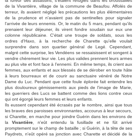
la fureur des assassins, s'étaient réfugiés dans les broussailles
de la Vivantière, village de la commune de Beaufou. Affolés de
terreur, ils avaient négligé les précautions les plus élémentaires
de la prudence et n'avaient pas de sentinelles pour signaler
l'arrivée de leurs ennemis. Or, le matin du 5 mars, pendant qu'ils
prenaient leur déjeuner, ils virent fondre soudain sur eux une
colonne républicaine. C'était une troupe de soldats, sous les
ordres d'Haxo, à la recherche de Charette qu'elle voulait
surprendre dans son quartier général de Legé. Cependant,
malgré cette surprise, les Vendéens se ressaisissent et songent à
vendre chèrement leur vie. Les plus valides prennent leurs armes
au plus vite et font face à l'ennemi. En même temps, ils crient aux
femmes, aux enfants et aux blessés de se dérober en toute hâte
à leurs bourreaux et de courir au sanctuaire vénéré de Notre
Dame du Luc. Pendant que cette foule éplorée fait entendre les
plus douloureux gémissements aux pieds de l'image de Marie,
les guerriers des Lucs se battent comme des lions contre ceux
qui ont égorgé leurs femmes et leurs enfants.
Ils eussent cependant été écrasés par le nombre, ainsi que tous
les braves des paroisses environnantes, accourus à leur secours,
si Charette, en marche pour joindre Guérin dans les environs de
la
Vivantière
, n'eût entendu la fusillade et ne fût arrivé
promptement sur le champ de bataille ; si Guérin, à la tête de ses
Paydrets, n'eût opéré sa jonction avec Charette et décidé de la