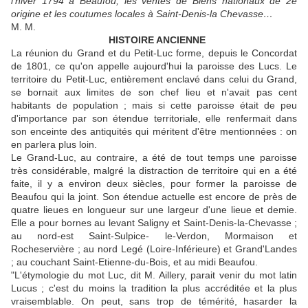
l’hiver 1794 à Beaufou, les ventes de Biens nationaux de 2e
origine et les coutumes locales à Saint-Denis-la Chevasse…
M. M.
HISTOIRE ANCIENNE
La réunion du Grand et du Petit-Luc forme, depuis le Concordat
de 1801, ce qu'on appelle aujourd'hui la paroisse des Lucs. Le
territoire du Petit-Luc, entièrement enclavé dans celui du Grand,
se bornait aux limites de son chef lieu et n'avait pas cent
habitants de population ; mais si cette paroisse était de peu
d'importance par son étendue territoriale, elle renfermait dans
son enceinte des antiquités qui méritent d'être mentionnées : on
en parlera plus loin.
Le Grand-Luc, au contraire, a été de tout temps une paroisse
très considérable, malgré la distraction de territoire qui en a été
faite, il y a environ deux siècles, pour former la paroisse de
Beaufou qui la joint. Son étendue actuelle est encore de près de
quatre lieues en longueur sur une largeur d'une lieue et demie.
Elle a pour bornes au levant Saligny et Saint-Denis-la-Chevasse ;
au nord-est Saint-Sulpice- le-Verdon, Mormaison et
Rocheservière ; au nord Legé (Loire-Inférieure) et Grand'Landes
; au couchant Saint-Etienne-du-Bois, et au midi Beaufou.
"L'étymologie du mot Luc, dit M. Aillery, parait venir du mot latin
Lucus ; c'est du moins la tradition la plus accréditée et la plus
vraisemblable. On peut, sans trop de témérité, hasarder la