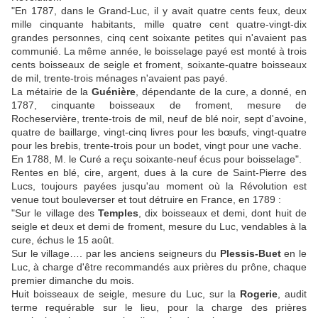
"En 1787, dans le Grand-Luc, il y avait quatre cents feux, deux
mille cinquante habitants, mille quatre cent quatre-vingt-dix
grandes personnes, cinq cent soixante petites qui n'avaient pas
communié. La même année, le boisselage payé est monté à trois
cents boisseaux de seigle et froment, soixante-quatre boisseaux
de mil, trente-trois ménages n'avaient pas payé.
La métairie de la
Guénière
, dépendante de la cure, a donné, en
1787, cinquante boisseaux de froment, mesure de
Rocheservière, trente-trois de mil, neuf de blé noir, sept d'avoine,
quatre de baillarge, vingt-cinq livres pour les bœufs, vingt-quatre
pour les brebis, trente-trois pour un bodet, vingt pour une vache.
En 1788, M. le Curé a reçu soixante-neuf écus pour boisselage".
Rentes en blé, cire, argent, dues à la cure de Saint-Pierre des
Lucs, toujours payées jusqu'au moment où la Révolution est
venue tout bouleverser et tout détruire en France, en 1789 :
"Sur le village des
Temples
, dix boisseaux et demi, dont huit de
seigle et deux et demi de froment, mesure du Luc, vendables à la
cure, échus le 15 août.
Sur le village…. par les anciens seigneurs du
Plessis-Buet
en le
Luc, à charge d'être recommandés aux prières du prône, chaque
premier dimanche du mois.
Huit boisseaux de seigle, mesure du Luc, sur la
Rogerie
, audit
terme requérable sur le lieu, pour la charge des prières