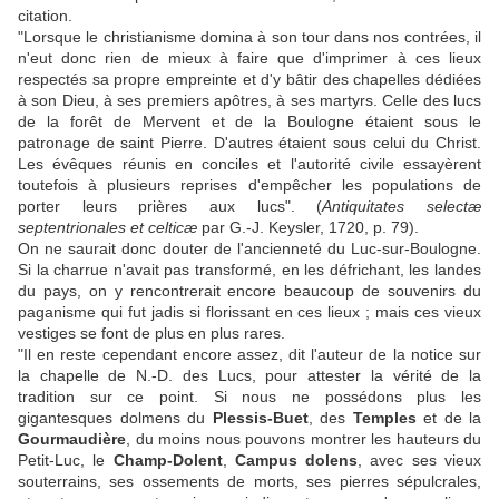
citation.
"Lorsque le christianisme domina à son tour dans nos contrées, il
n'eut donc rien de mieux à faire que d'imprimer à ces lieux
respectés sa propre empreinte et d'y bâtir des chapelles dédiées
à son Dieu, à ses premiers apôtres, à ses martyrs. Celle des lucs
de la forêt de Mervent et de la Boulogne étaient sous le
patronage de saint Pierre. D'autres étaient sous celui du Christ.
Les évêques réunis en conciles et l'autorité civile essayèrent
toutefois à plusieurs reprises d'empêcher les populations de
porter leurs prières aux lucs". (
Antiquitates selectæ
septentrionales et celticæ
par G.-J. Keysler, 1720, p. 79).
On ne saurait donc douter de l'ancienneté du Luc-sur-Boulogne.
Si la charrue n'avait pas transformé, en les défrichant, les landes
du pays, on y rencontrerait encore beaucoup de souvenirs du
paganisme qui fut jadis si florissant en ces lieux ; mais ces vieux
vestiges se font de plus en plus rares.
"Il en reste cependant encore assez, dit l'auteur de la notice sur
la chapelle de N.-D. des Lucs, pour attester la vérité de la
tradition sur ce point. Si nous ne possédons plus les
gigantesques dolmens du
Plessis-Buet
, des
Temples
et de la
Gourmaudière
, du moins nous pouvons montrer les hauteurs du
Petit-Luc, le
Champ-Dolent
,
Campus dolens
, avec ses vieux
souterrains, ses ossements de morts, ses pierres sépulcrales,