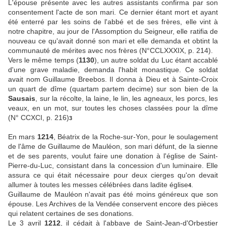
L'épouse présente avec les autres assistants confirma par son
consentement l'acte de son mari. Ce dernier étant mort et ayant
été enterré par les soins de l'abbé et de ses frères, elle vint à
notre chapitre, au jour de l'Assomption du Seigneur, elle ratifia de
nouveau ce qu'avait donné son mari et elle demanda et obtint la
communauté de mérites avec nos frères (N°CCLXXXIX, p. 214).
Vers le même temps (
1130
), un autre soldat du Luc étant accablé
d'une grave maladie, demanda l'habit monastique. Ce soldat
avait nom Guillaume Breebos. Il donna à Dieu et à Sainte-Croix
un quart de dîme (quartam partem decime) sur son bien de la
Sausais
, sur la récolte, la laine, le lin, les agneaux, les porcs, les
veaux, en un mot, sur toutes les choses classées pour la dîme
(N° CCXCI, p. 216)
3
En mars
1214
, Béatrix de la Roche-sur-Yon, pour le soulagement
de l'âme de Guillaume de Mauléon, son mari défunt, de la sienne
et de ses parents, voulut faire une donation à l'église de Saint-
Pierre-du-Luc, consistant dans la concession d'un luminaire. Elle
assura ce qui était nécessaire pour deux cierges qu'on devait
allumer à toutes les messes célébrées dans ladite église
.
4
Guillaume de Mauléon n'avait pas été moins généreux que son
épouse. Les Archives de la Vendée conservent encore des pièces
qui relatent certaines de ses donations.
Le 3 avril
1212
, il cédait à l'abbaye de Saint-Jean-d'Orbestier