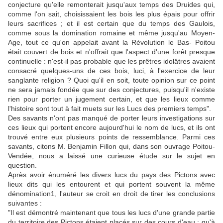
conjecture qu'elle remonterait jusqu'aux temps des Druides qui,
comme l'on sait, choisissaient les bois les plus épais pour offrir
leurs sacrifices ; et il est certain que du temps des Gaulois,
comme sous la domination romaine et même jusqu'au Moyen-
Age, tout ce qu'on appelait avant la Révolution le Bas- Poitou
était couvert de bois et n'offrait que l'aspect d'une forêt presque
continuelle : n'est-il pas probable que les prêtres idolâtres avaient
consacré quelques-uns de ces bois, luci, à l'exercice de leur
sanglante religion ? Quoi qu'il en soit, toute opinion sur ce point
ne sera jamais fondée que sur des conjectures, puisqu'il n'existe
rien pour porter un jugement certain, et que les lieux comme
l'histoire sont tout à fait muets sur les Lucs des premiers temps".
Des savants n'ont pas manqué de porter leurs investigations sur
ces lieux qui portent encore aujourd'hui le nom de lucs, et ils ont
trouvé entre eux plusieurs points de ressemblance. Parmi ces
savants, citons M. Benjamin Fillon qui, dans son ouvrage Poitou-
Vendée, nous a laissé une curieuse étude sur le sujet en
question.
Après avoir énuméré les divers lucs du pays des Pictons avec
lieux dits qui les entourent et qui portent souvent la même
dénomination1, l'auteur se croit en droit de tirer les conclusions
suivantes :
"Il est démontré maintenant que tous les lucs d'une grande partie
du territoire des Pictons étaient placés sur des cours d'eau ; qu'à