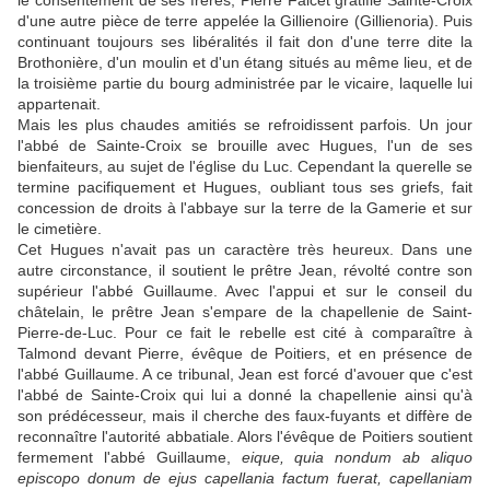
le consentement de ses frères, Pierre Faicet gratifie Sainte-Croix
d'une autre pièce de terre appelée la Gillienoire (Gillienoria). Puis
continuant toujours ses libéralités il fait don d'une terre dite la
Brothonière, d'un moulin et d'un étang situés au même lieu, et de
la troisième partie du bourg administrée par le vicaire, laquelle lui
appartenait.
Mais les plus chaudes amitiés se refroidissent parfois. Un jour
l'abbé de Sainte-Croix se brouille avec Hugues, l'un de ses
bienfaiteurs, au sujet de l'église du Luc. Cependant la querelle se
termine pacifiquement et Hugues, oubliant tous ses griefs, fait
concession de droits à l'abbaye sur la terre de la Gamerie et sur
le cimetière.
Cet Hugues n'avait pas un caractère très heureux. Dans une
autre circonstance, il soutient le prêtre Jean, révolté contre son
supérieur l'abbé Guillaume. Avec l'appui et sur le conseil du
châtelain, le prêtre Jean s'empare de la chapellenie de Saint-
Pierre-de-Luc. Pour ce fait le rebelle est cité à comparaître à
Talmond devant Pierre, évêque de Poitiers, et en présence de
l'abbé Guillaume. A ce tribunal, Jean est forcé d'avouer que c'est
l'abbé de Sainte-Croix qui lui a donné la chapellenie ainsi qu'à
son prédécesseur, mais il cherche des faux-fuyants et diffère de
reconnaître l'autorité abbatiale. Alors l'évêque de Poitiers soutient
fermement l'abbé Guillaume,
eique, quia nondum ab aliquo
episcopo donum de ejus capellania factum fuerat, capellaniam