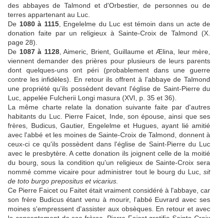
des abbayes de Talmond et d'Orbestier, de personnes ou de
terres appartenant au Luc.
De
1080 à 1115
, Engelelme du Luc est témoin dans un acte de
donation faite par un religieux à Sainte-Croix de Talmond (X.
page 28).
De
1087 à 1128
, Aimeric, Brient, Guillaume et Ælina, leur mère,
viennent demander des prières pour plusieurs de leurs parents
dont quelques-uns ont péri (probablement dans une guerre
contre les infidèles). En retour ils offrent à l'abbaye de Talmond
une propriété qu'ils possèdent devant l'église de Saint-Pierre du
Luc, appelée Fulcherii Longi masura (XVI, p. 35 et 36).
La même charte relate la donation suivante faite par d'autres
habitants du Luc. Pierre Faicet, Inde, son épouse, ainsi que ses
frères, Budicus, Gautier, Engelelme et Hugues, ayant lié amitié
avec l'abbé et les moines de Sainte-Croix de Talmond, donnent à
ceux-ci ce qu'ils possèdent dans l'église de Saint-Pierre du Luc
avec le presbytère. A cette donation ils joignent celle de la moitié
du bourg, sous la condition qu'un religieux de Sainte-Croix sera
nommé comme vicaire pour administrer tout le bourg du Luc,
sit
de toto burgo prepositus et vicarius.
Ce Pierre Faicet ou Faitet était vraiment considéré à l'abbaye, car
son frère Budicus étant venu à mourir, l'abbé Euvrard avec ses
moines s'empressent d'assister aux obsèques. En retour et avec