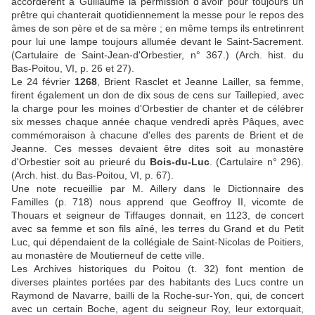
accordèrent à Guillaume la permission d'avoir pour toujours un
prêtre qui chanterait quotidiennement la messe pour le repos des
âmes de son père et de sa mère ; en même temps ils entretinrent
pour lui une lampe toujours allumée devant le Saint-Sacrement.
(Cartulaire de Saint-Jean-d'Orbestier, n° 367.) (Arch. hist. du
Bas-Poitou, VI, p. 26 et 27).
Le 24 février
1268
, Brient Rasclet et Jeanne Lailler, sa femme,
firent également un don de dix sous de cens sur Taillepied, avec
la charge pour les moines d'Orbestier de chanter et de célébrer
six messes chaque année chaque vendredi après Pâques, avec
commémoraison à chacune d'elles des parents de Brient et de
Jeanne. Ces messes devaient être dites soit au monastère
d'Orbestier soit au prieuré du
Bois-du-Luc
. (Cartulaire n° 296).
(Arch. hist. du Bas-Poitou, VI, p. 67).
Une note recueillie par M. Aillery dans le Dictionnaire des
Familles (p. 718) nous apprend que Geoffroy II, vicomte de
Thouars et seigneur de Tiffauges donnait, en 1123, de concert
avec sa femme et son fils aîné, les terres du Grand et du Petit
Luc, qui dépendaient de la collégiale de Saint-Nicolas de Poitiers,
au monastère de Moutierneuf de cette ville.
Les Archives historiques du Poitou (t. 32) font mention de
diverses plaintes portées par des habitants des Lucs contre un
Raymond de Navarre, bailli de la Roche-sur-Yon, qui, de concert
avec un certain Boche, agent du seigneur Roy, leur extorquait,