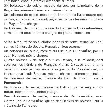
nominales, chaque premier dimanche du mois.
Six boisseaux de seigle, mesure du Luc, sur la métairie de la
Bugelière
, même échéance et même charge.
Un boisseau de seigle, mesure du Luc, et trois livres quatre sols
par an, au terme de mi-août, payables par les fermiers du village
du
Puy
, même charge.
Un boisseau de froment, mesure du Luc, sur la
Chasselandière
,
terme de, mi-août, mêmes charges de prières nominales.
Seize livres, treize sols, quatre deniers de rente, terme de Noël,
sur les héritiers de Bedois, Renault et Jousseaume.
Un boisseau de seigle, mesure du Luc, à la
Guionnière
, par un
Jean Renaud, même charge.
Quatre boisseaux de seigle sur les
Repos
, à la mi-août, dont
trois par les héritiers de François Martin, à cause d'un champ
cédé pour cela par les anciens seigneurs du
Plessis-Buet
, un
boisseau par Louis Bouteau, mêmes charges, prières nominales.
Un boisseau de seigle, mesure du Luc, de mi-août, sur la
Pommeraie
.
Un boisseau de seigle, mesure de Palluau, par le seigneur du
Retail
, même terme, même charge.
Deux boisseaux de seigle, mesure de Rocheservière, avec
Garreau de la
Cernetière
, qui en doit un tiers de boisseau sur la
métairie de
Taillepied
,