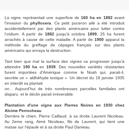
La vigne représentait une superficie de
160 ha en 1882
avant
l'invasion du
phylloxera
. Ce petit puceron ailé a été introduit
accidentellement par des plants américains pour lutter contre
l'oïdium. A partir de
1882
jusqu'à octobre
1899
, 25 ha furent
arrachés à cause de cette maladie. A partir de
1900
apparut la
méthode du greffage de cépages français sur des plants
américains qui enraya la destruction.
Tant bien que mal la surface des vignes va progresser jusqu'à
atteindre
190 ha
en
1939
. Des nouvelles variétés résistantes
furent importées d'Amérique comme le Noah qui, parait-il,
secrète un « aldhéhyde toxique ». Un décret du 18 janvier 1935
en interdit sa plantati
on... Aujourd'hui de très nombreuses parcelles familiales ont
disparu et le déclin parait irréversible.
Plantation d'une vigne aux Pierres Noires en 1930 chez
Alcime Perrocheau
Derrière le chien, Pierre Caillaud; à sa droite Laurent Nicoleau.
Au 2eme rang, Aimé Nicoleau, fils de Laurent, qui tient une
masse sur l'épaule et à sa droite Paul Danieau.