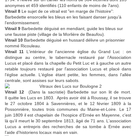
anonymes et 459 identifiés (110 enfants de moins de 7ans).
Vitrail 8
Le sujet de ce vitrail est "en marge de l'histoire":
Barbedette ensorcelle les bleus en les faisant danser jusqu'à
l'endormissement.
Vitrail 9
Barbedette déguisé en mendiant, guide les bleus sur
une fausse piste (village de la Morlière de Beaufou).
Vitrail 10
Barbedette déguisé en hussard délivre un prisonnier
nommé Ricouleau.
Vitrail 11
L'intérieur de l'ancienne église du Grand Luc : on
distingue au centre, le tabernacle restauré par l'Association
Lucus et placé dans la chapelle du Petit Luc et à gauche un autre
retable toujours restauré par l'association Lucus et placé dans
l'église actuelle. L'église étant petite, les femmes, dans l'allée
centrale, sont assises sur leurs sabots.
Vitrail 12
(Dans la sacristie) Barbedette sur son lit de mort.
Il quitte les Lucs en 1803. Après avoir été à Roussay, il se trouve
le 27 octobre 1804 à Savennières, et le 12 février 1809 à la
Possonnière, toutes trois communes du Maine-et-Loire. Le 17
juin 1809 il est chapelain de l’hospice d’Ernée en Mayenne, c'est
là qu’il meurt le 30 septembre 1813, âgé de 71 ans. L'association
Lucus a entrepris des recherches de sa tombe à Ernée avec
l'aide d'historiens locaux mais en vain.