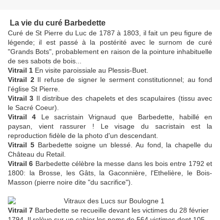
La
vie du curé Barbedette
Curé de St Pierre du Luc de 1787 à 1803, il fait un peu figure de
légende; il est passé à la postérité avec le surnom de curé
"Grands Bots", probablement en raison de la pointure inhabituelle
de ses sabots de bois...
Vitrail 1
En visite paroissiale au Plessis-Buet.
Vitrail 2
Il refuse de signer le serment constitutionnel; au fond
l'église St Pierre.
Vitrail 3
Il distribue des chapelets et des scapulaires (tissu avec
le Sacré Coeur).
Vitrail 4
Le sacristain Vrignaud que Barbedette, habillé en
paysan, vient rassurer ! Le visage du sacristain est la
reproduction fidèle de la photo d'un descendant.
Vitrail 5
Barbedette soigne un blessé. Au fond, la chapelle du
Château du Retail.
Vitrail 6
Barbedette célèbre la messe dans les bois entre 1792 et
1800: la Brosse, les Gâts, la Gaconnière, l'Ethelière, le Bois-
Masson (pierre noire dite "du sacrifice").
Vitrail 7
Barbedette se recueille devant les victimes du 28 février
1794. Il relève sur un cahier les noms de 564 victimes dont 105