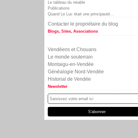
Le tableau du retable
Publications
Quand Le Luc était une principauté...
Contacter le propriétaire du blog
Blogs, Sites, Associations
Vendéens et Chouans
Le monde souterrain
Montaigu-en-Vendée
Généalogie Nord-Vendée
Historial de Vendée
Newsletter