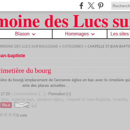
Blason
Hommages
Les sites
TRIMOINE DES LUCS SUR BOULOGNE
>
CATEGORIES
>
CHAPELLE ST JEAN-BAPTI
ean-baptiste
cimetière du bourg
L'emplacement de l'ancienne église en bas avec le cimetière qu
artie des places actuelles...
 17:23 -
Commentaires [
…
]
- Permalien [
#
]
,
plan
,
route de legé
,
ancienne église
,
chapelle St Jean-Baptiste
,
incendie
0 vote