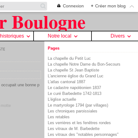
Connexion
+
Créer mon blog
 historiques
Notre local
Divers
Pages
STE
La chapelle du Petit Luc
La chapelle Notre Dame du Bon-Secours
La chapelle St Jean Baptiste
L'ancienne église du Grand Luc
L'atlas cantonal 1887
i occupait une bonne p
Le cadastre napoléonien 1837
Le curé Barbedette 1742-1813
L'église actuelle
Le martyrologe 1794 (par villages)
,
motte
Les chroniques paroissiales
Les retables
Les verrières et les fenêtres rondes
Les vitraux de M. Barbedette
Les vitraux des "notables personnages"