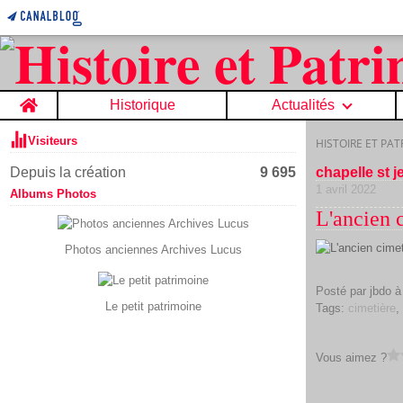
Home
Historique
Actualités
Visiteurs
HISTOIRE ET PA
Depuis la création
9 695
chapelle st j
1 avril 2022
Albums Photos
L'ancien 
Photos anciennes Archives Lucus
Posté par jbdo à
Le petit patrimoine
Tags:
cimetière
Vous aimez ?