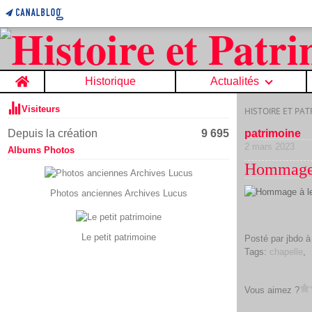
Home
Historique
Actualités
Visiteurs
HISTOIRE ET PA
Depuis la création
9 695
patrimoine
2 mars 2023
Albums Photos
Hommage 
Photos anciennes Archives Lucus
Le petit patrimoine
Posté par jbdo à
Tags:
chapelle
,
Vous aimez ?