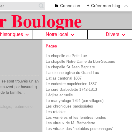
Connexion
+
Créer mon blog
 historiques
Notre local
Divers
Pages
La chapelle du Petit Luc
La chapelle Notre Dame du Bon-Secours
La chapelle St Jean Baptiste
L'ancienne église du Grand Luc
L'atlas cantonal 1887
s se sont trouvés un an
Le cadastre napoléonien 1837
couvert par hasard, q
Le curé Barbedette 1742-1813
e la famille...
L'église actuelle
Le martyrologe 1794 (par villages)
Les chroniques paroissiales
éalogie
,
patrimoine
Les retables
Les verrières et les fenêtres rondes
Les vitraux de M. Barbedette
Les vitraux des "notables personnages"