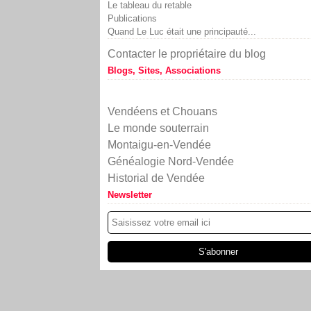
Le tableau du retable
Publications
Quand Le Luc était une principauté...
Contacter le propriétaire du blog
Blogs, Sites, Associations
Vendéens et Chouans
Le monde souterrain
Montaigu-en-Vendée
Généalogie Nord-Vendée
Historial de Vendée
Newsletter