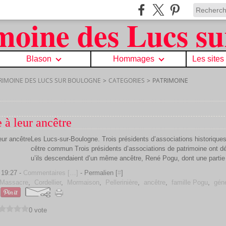
Blason
Hommages
Les sites
TRIMOINE DES LUCS SUR BOULOGNE
>
CATEGORIES
>
PATRIMOINE
à leur ancêtre
Les Lucs-sur-Boulogne. Trois présidents d’associations historique
cêtre commun Trois présidents d’associations de patrimoine ont dé
u’ils descendaient d’un même ancêtre, René Pogu, dont une partie d
 19:27 -
Commentaires [
…
]
- Permalien [
#
]
Massacre
,
Cordellier
,
Mormaison
,
Pellerinière
,
ancêtre
,
famille Pogu
,
gén
0 vote