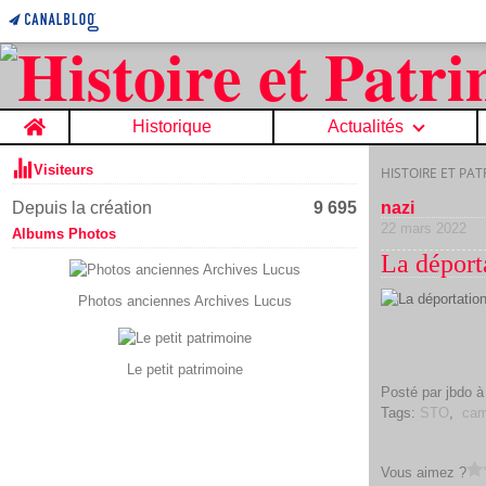
Home
Historique
Actualités
Visiteurs
HISTOIRE ET PA
Depuis la création
9 695
nazi
22 mars 2022
Albums Photos
La déport
Photos anciennes Archives Lucus
Le petit patrimoine
Posté par jbdo à
Tags:
STO
,
ca
Vous aimez ?