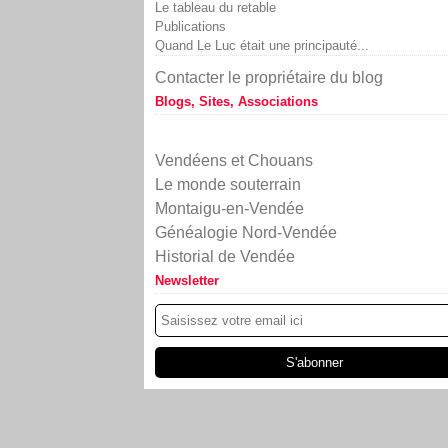
Le tableau du retable
Publications
Quand Le Luc était une principauté...
Contacter le propriétaire du blog
Blogs, Sites, Associations
Vendéens et Chouans
Le monde souterrain
Montaigu-en-Vendée
Généalogie Nord-Vendée
Historial de Vendée
Newsletter