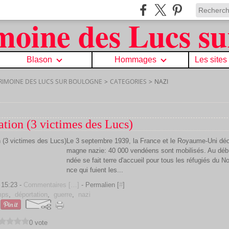
Blason
Hommages
Les sites
TRIMOINE DES LUCS SUR BOULOGNE
>
CATEGORIES
>
NAZI
ation (3 victimes des Lucs)
Le 3 septembre 1939, la France et le Royaume-Uni décla
magne nazie: 40 000 vendéens sont mobilisés. Au début
ndée se fait terre d'accueil pour tous les réfugiés du No
nce qui fuient les...
 15:23 -
Commentaires [
…
]
- Permalien [
#
]
mps
,
déportation
,
guerre
,
nazi
0 vote