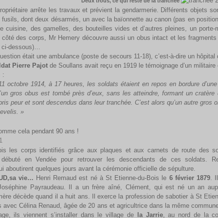
us, ce qui reste de la tranchée
ropriétaire arrête les travaux et prévient la gendarmerie. Différents objets s
 fusils, dont deux désarmés, un avec la baïonnette au canon (pas en position 
e cuisine, des gamelles, des bouteilles vides et d’autres pleines, un port
 côté des corps, Mr Hemery découvre aussi un obus intact et les fragments d’
 ci-dessous)…
uestion était une ambulance (poste de secours 11-18), c’est-à-dire un hôpita
dat Pierre Pajot
de Soullans avait reçu en 1919 le témoignage d’un militaire q
 :
1 octobre 1914, à 17 heures, les soldats étaient en repos en bordure d’un
’un gros obus est tombé près d’eux, sans les atteindre, formant un cratère 
t pris peur et sont descendus dans leur tranchée. C’est alors qu’un autre gros
a tués et ensevelis. »
t restés comme cela pendant 90 ans !
orps identifiés grâce aux plaques et aux carnets de route des sold
 débuté en Vendée pour retrouver les descendants de ces soldats. Rec
i aboutirent quelques jours avant la cérémonie officielle de sépulture.
D,sa vie…
Henri Remaud est né à St Etienne-du-Bois le
6 février 1879
. I
séphine Payraudeau. Il a un frère aîné, Clément, qui est né un an aup
mère décède quand il a huit ans. Il exerce la profession de sabotier à St Etie
ns avec Célina Renaud, âgée de 20 ans et agricultrice dans la même commune
ge, ils viennent s’installer dans le village de
la Jarrie
, au nord de la c