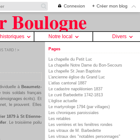
Connexion
+
Créer mon blog
 historiques
Notre local
Divers
Pages
S TARD !
>
La chapelle du Petit Luc
La chapelle Notre Dame du Bon-Secours
La chapelle St Jean Baptiste
L'ancienne église du Grand Luc
L'atlas cantonal 1887
dividuelle à
Beaumetz-
Le cadastre napoléonien 1837
 trois soldats français
Le curé Barbedette 1742-1813
émoignages écrits). Et
L'église actuelle
net, le prouvent. Elles
Le martyrologe 1794 (par villages)
Les chroniques paroissiales
ier 1879 à St Etienne-
Les retables
-Mer
. Le troisième poilu
Les verrières et les fenêtres rondes
Les vitraux de M. Barbedette
Les vitraux des "notables personnages"