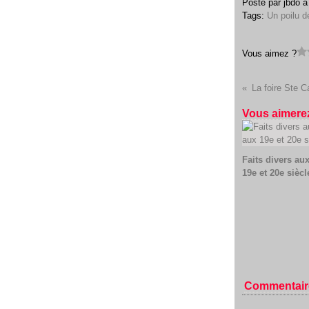
Posté par jbdo à
Tags:
Un poilu 
Vous aimez ?
La foire Ste C
Vous aimerez
Faits divers au
19e et 20e siècl
Commentair