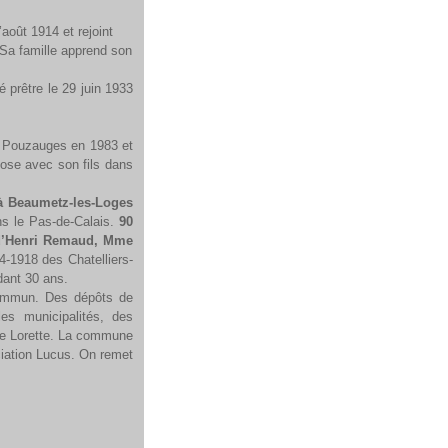
août 1914 et rejoint
. Sa famille apprend son
é prêtre le 29 juin 1933
 à Pouzauges en 1983 et
ose avec son fils dans
à Beaumetz-les-Loges
s le Pas-de-Calais.
90
d’Henri Remaud, Mme
4-1918 des Chatelliers-
dant 30 ans.
commun. Des dépôts de
es municipalités, des
 de Lorette. La commune
iation Lucus. On remet