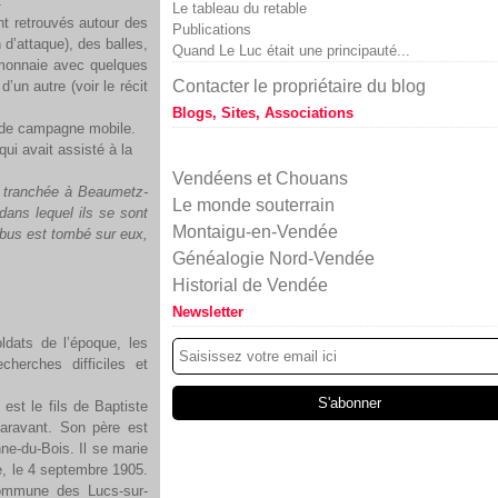
Le tableau du retable
ont retrouvés autour des
Publications
d’attaque), des balles,
Quand Le Luc était une principauté...
e-monnaie avec quelques
Contacter le propriétaire du blog
un autre (voir le récit
Blogs, Sites, Associations
l de campagne mobile.
ui avait assisté à la
Vendéens et Chouans
e tranchée à Beaumetz-
Le monde souterrain
dans lequel ils se sont
Montaigu-en-Vendée
 obus est tombé sur
eux,
Généalogie Nord-Vendée
Historial de Vendée
Newsletter
ats de l’époque, les
herches difficiles et
l est le fils de Baptiste
aravant. Son père est
nne-du-Bois. Il se marie
, le 4 septembre 1905.
ommune des Lucs-sur-