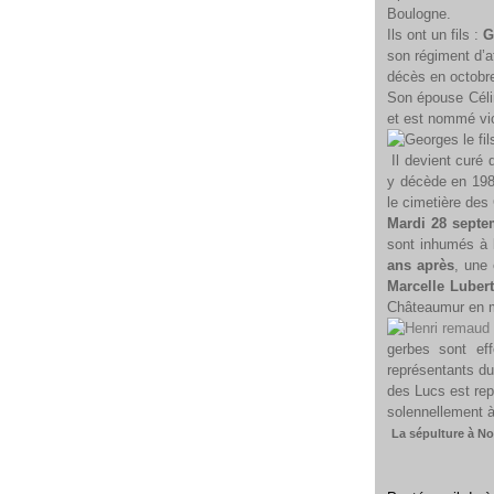
Boulogne.
Ils ont un fils :
G
son régiment d’a
décès en octobr
Son épouse Célin
et est nommé vi
Il devient curé 
y décède en 198
le cimetière des
Mardi 28 septe
sont inhumés à l
ans après
, une
Marcelle Lubert
Châteaumur en mé
gerbes sont eff
représentants du
des Lucs est rep
solennellement à
La sépulture à No