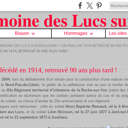
Blason
Hommages
Les sites
TRIMOINE DES LUCS SUR BOULOGNE
>
UN POILU DE 1914 RETROUVÉ 90 ANS PLU
É EN 1914, RETROUVÉ 90 ANS PLUS TARD !
décédé en 1914, retrouvé 90 ans plus tard !
t 2004
, lors du déblaiement d’un terrain pour la construction d’une maison in
 le
Nord-Pas-de-Calais
, le godet de la pelleteuse met au jour la tombe de
s au
83e Régiment territorial
d’infanterie de la Roche-sur-Yon
(selon des t
entification en aluminium que les soldats portaient autour du cou et du poig
 du soldat, sa classe (l’année du 20e anniversaire) et son régiment.
ques sont retrouvées : celle du soldat
Henri Baptiste Remaud, né le 6 févr
dant aux
Lucs,
et du soldat
Léon Boisson, né le 27 juin 1877 à Jard-sur
jot né le 23 septembre 1873 à Soullans.