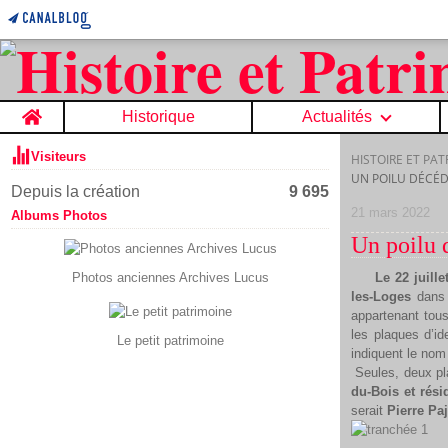
Home
Historique
Actualités
Visiteurs
HISTOIRE ET PA
UN POILU DÉCÉD
Depuis la création
9 695
21 mars 2022
Albums Photos
Un poilu 
Photos anciennes Archives Lucus
Le 22 juille
les-Loges
dans
appartenant tou
les plaques d’id
Le petit patrimoine
indiquent le nom
Seules, deux pla
du-Bois et rési
serait
Pierre Pa