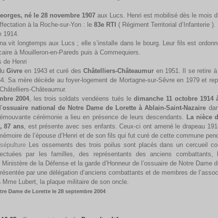
eorges, né le 28 novembre 1907
aux Lucs. Henri est mobilisé dès le mois d’
ffectation à la Roche-sur-Yon : le
83e RTI
( Régiment Territorial d’Infanterie )
e 1914.
a vit longtemps aux Lucs ; elle s’installe dans le bourg. Leur fils est ordonn
caire à Mouilleron-en-Pareds puis à Commequiers.
du
Givre
en 1943 et curé des
Châtelliers-Châteaumur
en 1951. Il se retire
4. Sa mère décède au foyer-logement de Mortagne-sur-Sêvre en 1979 et rep
 Châtelliers-Châteaumur.
mbre 2004
, les trois soldats vendéens tués le
dimanche 11 octobre
1914 
’
ossuaire national de Notre Dame de
Lorette à Ablain-Saint-Nazaire
dan
 émouvante cérémonie a lieu en présence de leurs descendants.
La nièce 
, 87 ans
, est présente avec ses enfants. Ceux-ci ont amené le drapeau 191
moire de l’épouse d’Henri et de son fils qui fut curé de cette commune pen
Les ossements des trois poilus sont placés dans un cercueil 
ectuées par les familles, des représentants des anciens combattants, l
 Ministère de la Défense et la garde d’Honneur de l’ossuaire de Notre Dame
résentée par une délégation d’anciens combattants et de membres de l’assoc
 Mme Lubert, la plaque militaire de son oncle.
tre Dame de Lorette le 28 septembre 2004