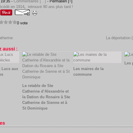
 19:35 -
Commentaires [
…
]
- Permalien [
#
]
décédé en 1914
,
retrouvé 90 ans plus tard !
0 vote
atherine
La déportation 
 aussi :
Les 
x Lucs aux
Les maires de la
es
commune
Le retable de Ste
Catherine d’Alexandrie et
la Dation du Rosaire à Ste
Catherine de Sienne et à
St Dominique
es