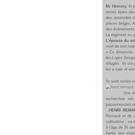
Deux tro
Mr Hemery,
le p
restes épars:des
des ustensiles d
pièces belges. A
des évènements
Le régiment en q
L’épouse du sol
mort de son mari
« Ce dimanche 1
les-Loges lorsqu
réfugiés. Ils on
les 
Ils son
Une fois les c
recherches ont
passionnantes qu
HENRI REMAU
Remaud et de Jo
cultivateur ; sa 
à l’âge de 26 a
Après leur maria