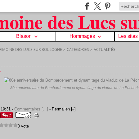
Blason
Hommages
Les sites
TRIMOINE DES LUCS SUR BOULOGNE
>
CATEGORIES
>
ACTUALITÉS
s
80e anniversaire du Bombardement et dynamitage du viaduc de La Pêcheri
 19:31 -
Commentaires [
…
]
- Permalien [
#
]
0 vote