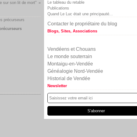
Le tableau du retable
e sur son lit de mort"
Publications
Quand Le Luc était une principauté...
Contacter le propriétaire du blog
précurseurs
Blogs, Sites, Associations
Vendéens et Chouans
Le monde souterrain
Montaigu-en-Vendée
Généalogie Nord-Vendée
Historial de Vendée
Newsletter