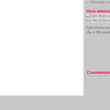
Hommage à le
Vous aimerez
Faits divers au
19e et 20e siècl
Commentair